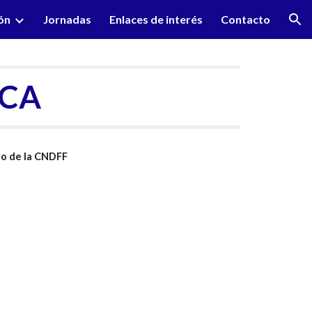
ón
Jornadas
Enlaces de interés
Contacto
ion
ICA
do de la CNDFF