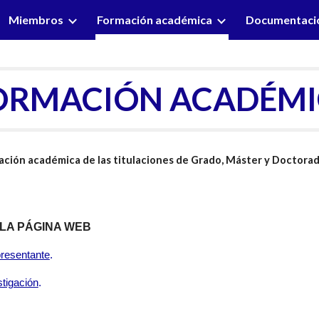
Miembros
Formación académica
Documentaci
ip to main content
Skip to navigat
ORMACIÓN ACADÉM
ación académica de las titulaciones de Grado, Máster y Doctora
LA PÁGINA WEB
presentante
.
stigación
.