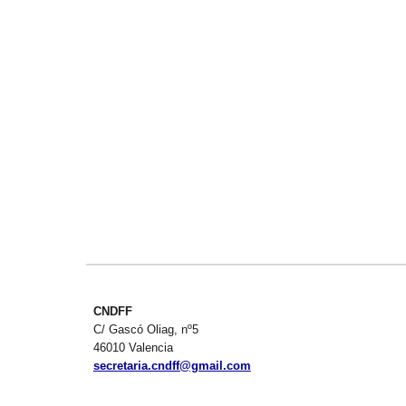
CNDFF
C/ Gascó Oliag, nº5
46010 Valencia
secretaria.cndff@gmail.com